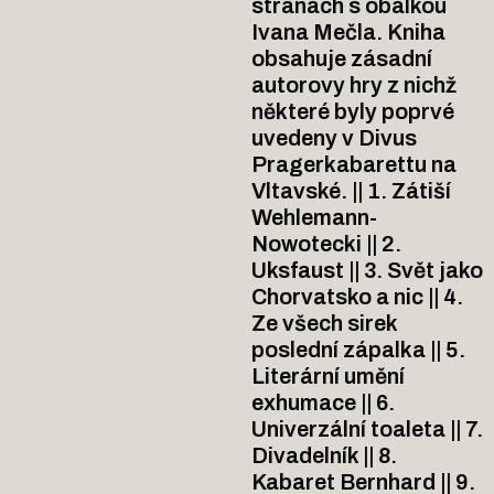
stranách s obálkou
Ivana Mečla. Kniha
obsahuje zásadní
autorovy hry z nichž
některé byly poprvé
uvedeny v Divus
Pragerkabarettu na
Vltavské. || 1. Zátiší
Wehlemann-
Nowotecki || 2.
Uksfaust || 3. Svět jako
Chorvatsko a nic || 4.
Ze všech sirek
poslední zápalka || 5.
Literární umění
exhumace || 6.
Univerzální toaleta || 7.
Divadelník || 8.
Kabaret Bernhard || 9.