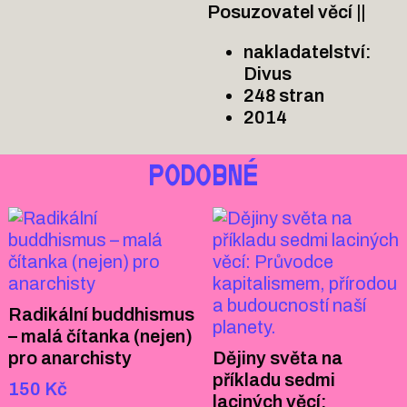
Posuzovatel věcí ||
nakladatelství:
Divus
248 stran
2014
PODOBNÉ
Radikální buddhismus
– malá čítanka (nejen)
pro anarchisty
Dějiny světa na
příkladu sedmi
150
Kč
laciných věcí: