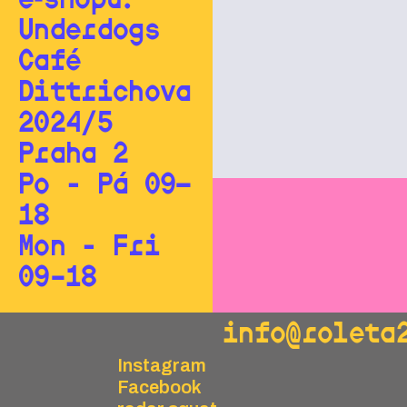
e‑shopu:
Underdogs
Café
Dittrichova
2024/5
Praha 2
Po - Pá 09—
18
Mon - Fri
09–18
info@roleta
Instagram
Facebook