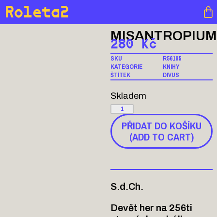
Roleta2
MISANTROPIU
280
Kč
SKU
R56195
KATEGORIE
KNIHY
ŠTÍTEK
DIVUS
Skladem
PŘIDAT DO KOŠÍKU
(ADD TO CART)
S.d.Ch.
Devět her na 256ti