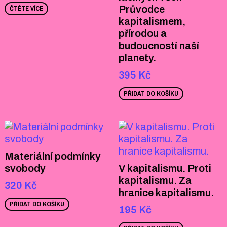
Průvodce
ČTĚTE VÍCE
kapitalismem,
přírodou a
budoucností naší
planety.
395
Kč
PŘIDAT DO KOŠÍKU
Materiální podmínky
svobody
V kapitalismu. Proti
kapitalismu. Za
320
Kč
hranice kapitalismu.
PŘIDAT DO KOŠÍKU
195
Kč