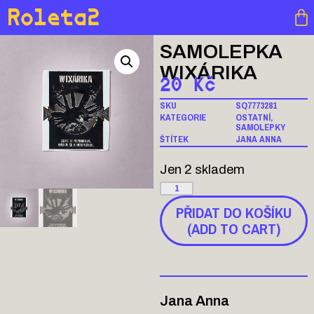
Roleta2
SAMOLEPKA
WIXÁRIKA
20
Kč
SKU
SQ7773281
KATEGORIE
OSTATNÍ
,
SAMOLEPKY
ŠTÍTEK
JANA ANNA
Jen 2 skladem
PŘIDAT DO KOŠÍKU
(ADD TO CART)
Jana Anna