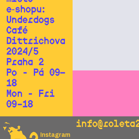
e‑shopu:
Underdogs
Café
Dittrichova
2024/5
Praha 2
Po - Pá 09—
18
Mon - Fri
09–18
info@roleta
Instagram