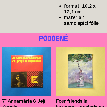
formát: 10,2 x
12,1 cm
materiál:
samolepící fólie
PODOBNÉ
7″ Annamária & Její
Four friends in
Kapela
harmony – pohlednice