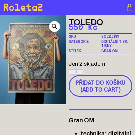
Roleta2
TOLEDO
550
Kč
SKU
SQ5116183
KATEGORIE
DIGITÁLNÍ TISK
,
TISKY
ŠTÍTEK
GRAN OM
Jen 2 skladem
PŘIDAT DO KOŠÍKU
(ADD TO CART)
Gran OM
technika: digitální