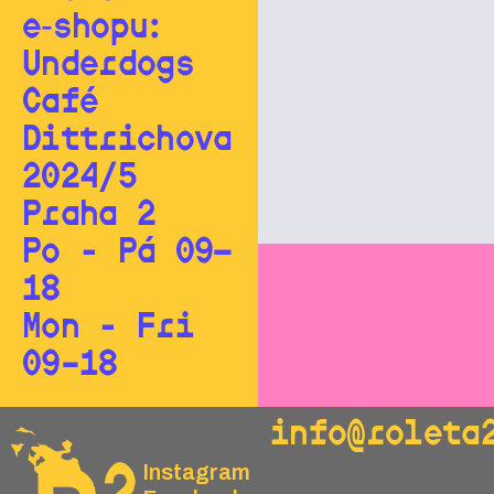
e‑shopu:
Underdogs
Café
Dittrichova
2024/5
Praha 2
Po - Pá 09—
18
Mon - Fri
09–18
info@roleta
Instagram