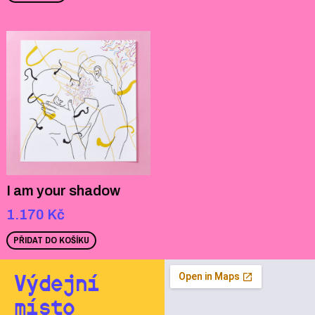
I am your shadow
1.170
Kč
PŘIDAT DO KOŠÍKU
Výdejní
místo