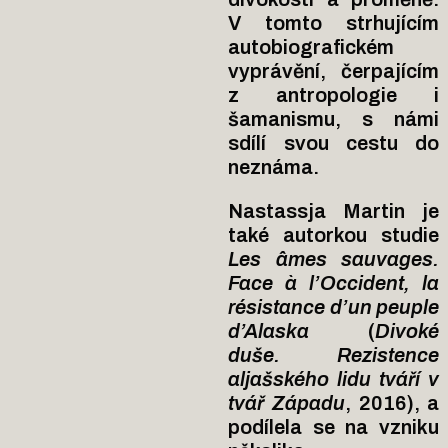
V tomto strhujícím
autobiografickém
vyprávění, čerpajícím
z antropologie i
šamanismu, s námi
sdílí svou cestu do
neznáma.
Nastassja Martin je
také autorkou studie
Les âmes sauvages.
Face à l’Occident, la
résistance d’un peuple
d’Alaska
(
Divoké
duše. Rezistence
aljašského lidu tváří v
tvář Západu
, 2016), a
podílela se na vzniku