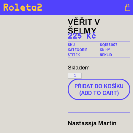
Roleta2
VĚŘIT V
ŠELMY
225
Kč
SKU
SQ5651076
KATEGORIE
KNIHY
ŠTÍTEK
NEKLID
Skladem
PŘIDAT DO KOŠÍKU
(ADD TO CART)
Nastassja Martin