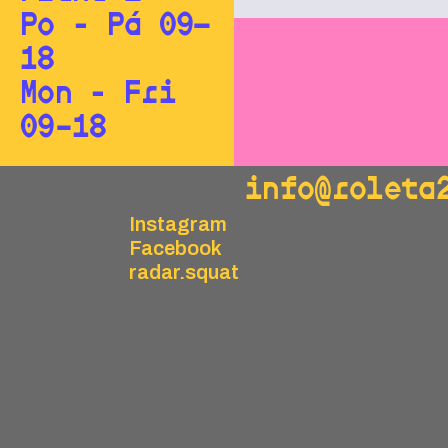
Po - Pá 09—
18
Mon - Fri
09–18
info@roleta
Instagram
Facebook
radar.squat