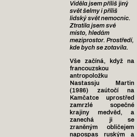
Viděla jsem příliš
jiný
svět šelmy i příliš
lidský svět nemocnic.
Ztratila jsem své
místo, hledám
meziprostor. Prostředí,
kde bych se zotavila.
Vše začíná, když na
francouzskou
antropoložku
Nastassju Martin
(1986) zaútočí na
Kamčatce uprostřed
zamrzlé sopečné
krajiny medvěd, a
zanechá ji se
zraněným obličejem
napospas ruským a