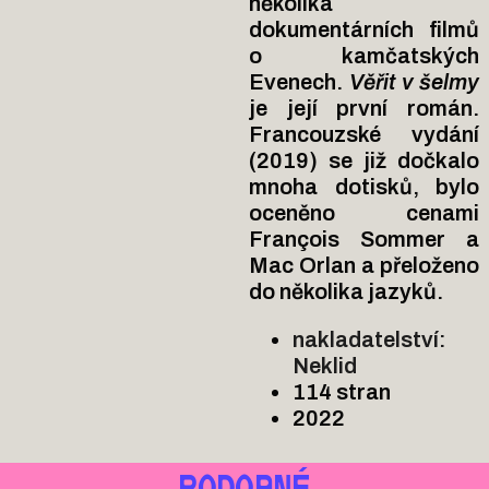
několika
dokumentárních filmů
o kamčatských
Evenech.
Věřit v šelmy
je její první román.
Francouzské vydání
(2019) se již dočkalo
mnoha dotisků, bylo
oceněno cenami
François Sommer a
Mac Orlan a přeloženo
do několika jazyků.
nakladatelství:
Neklid
114 stran
2022