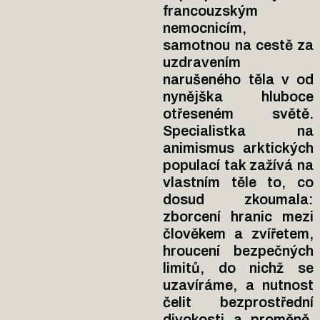
francouzským
nemocnicím,
samotnou na cestě za
uzdravením
narušeného těla v od
nynějška hluboce
otřeseném světě.
Specialistka na
animismus arktických
populací tak zažívá na
vlastním těle to, co
dosud zkoumala:
zborcení hranic mezi
člověkem a zvířetem,
hroucení bezpečných
limitů, do nichž se
uzavíráme, a nutnost
čelit bezprostřední
divokosti a proměně.