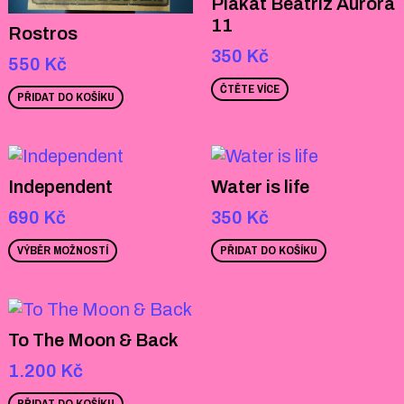
Plakát Beatriz Aurora
11
Rostros
350
Kč
550
Kč
ČTĚTE VÍCE
PŘIDAT DO KOŠÍKU
Independent
Water is life
690
Kč
350
Kč
VÝBĚR MOŽNOSTÍ
PŘIDAT DO KOŠÍKU
To The Moon & Back
1.200
Kč
PŘIDAT DO KOŠÍKU