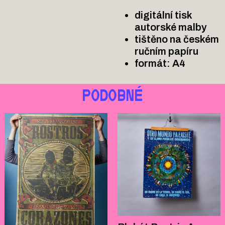
digitální tisk
autorské malby
tištěno na českém
ručním papíru
formát: A4
PODOBNÉ