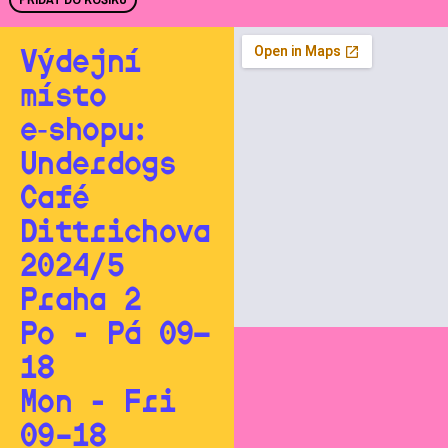
Výdejní
místo
e‑shopu:
Underdogs
Café
Dittrichova
2024/5
Praha 2
Po - Pá 09—
18
Mon - Fri
09–18