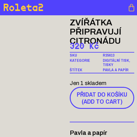
Roleta2
ZVÍŘÁTKA
PŘIPRAVUJÍ
CITRONÁDU
320
Kč
SKU
R35613
KATEGORIE
DIGITÁLNÍ TISK
,
TISKY
ŠTÍTEK
PAVLA A PAPÍR
Jen 1 skladem
PŘIDAT DO KOŠÍKU
(ADD TO CART)
Pavla a papír