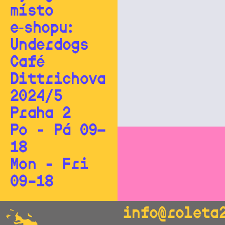
místo
e‑shopu:
Underdogs
Café
Dittrichova
2024/5
Praha 2
Po - Pá 09—
18
Mon - Fri
09–18
info@roleta