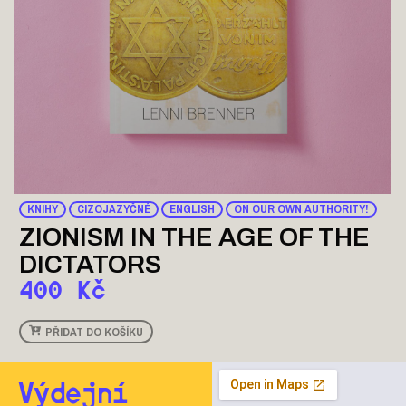
KNIHY
CIZOJAZYČNÉ
ENGLISH
ON OUR OWN AUTHORITY!
ZIONISM IN THE AGE OF THE
DICTATORS
400
Kč
PŘIDAT DO KOŠÍKU
Výdejní