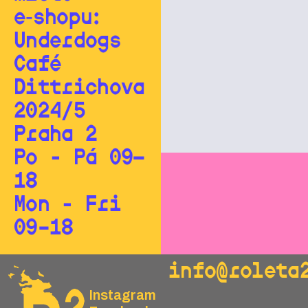
e‑shopu:
Underdogs
Café
Dittrichova
2024/5
Praha 2
Po - Pá 09—
18
Mon - Fri
09–18
info@roleta
Instagram