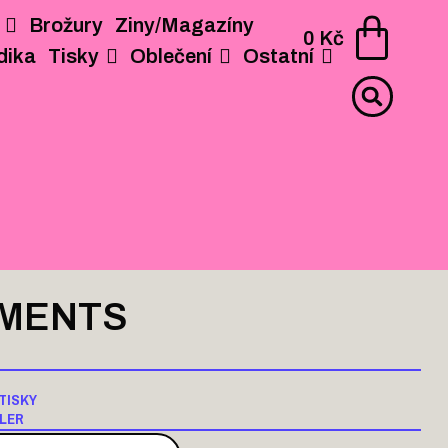
Brožury
Ziny/Magazíny
AGAZÍNY
PERIODIKA
TISKY
OBLEČENÍ
OSTATNÍ
0
Kč
dika
Tisky
Oblečení
Ostatní
MENTS
TISKY
LER