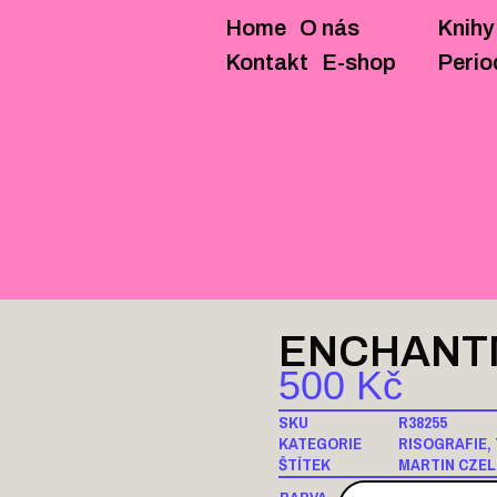
Home
O nás
Knihy
KNIHY
BROŽURY
ZINY/M
Kontakt
E-shop
Perio
ENCHANT
500
Kč
SKU
R38255
KATEGORIE
RISOGRAFIE
,
ŠTÍTEK
MARTIN CZEL