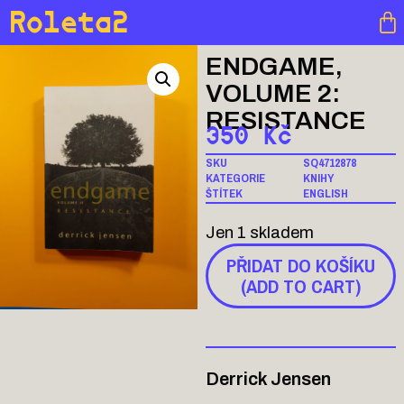
Roleta2
ENDGAME,
VOLUME 2:
RESISTANCE
350
Kč
SKU
SQ4712878
KATEGORIE
KNIHY
ŠTÍTEK
ENGLISH
Jen 1 skladem
PŘIDAT DO KOŠÍKU
(ADD TO CART)
Derrick Jensen