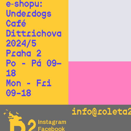
e‑shopu:
Underdogs
Café
Dittrichova
2024/5
Praha 2
Po - Pá 09—
18
Mon - Fri
09–18
info@roleta
Instagram
Facebook