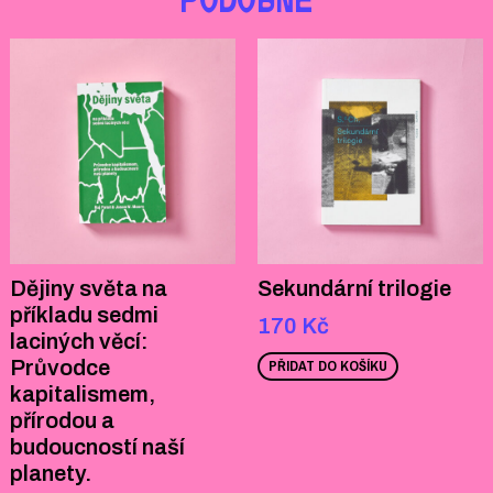
PODOBNÉ
Dějiny světa na
Sekundární trilogie
příkladu sedmi
170
Kč
laciných věcí:
Průvodce
PŘIDAT DO KOŠÍKU
kapitalismem,
přírodou a
budoucností naší
planety.