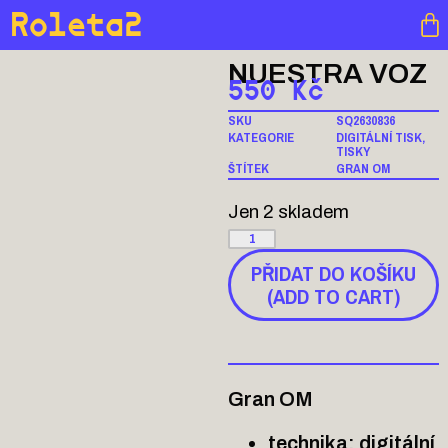
Roleta2
NUESTRA VOZ
550
Kč
SKU
SQ2630836
KATEGORIE
DIGITÁLNÍ TISK
,
TISKY
ŠTÍTEK
GRAN OM
Jen 2 skladem
PŘIDAT DO KOŠÍKU
(ADD TO CART)
Gran OM
technika: digitální