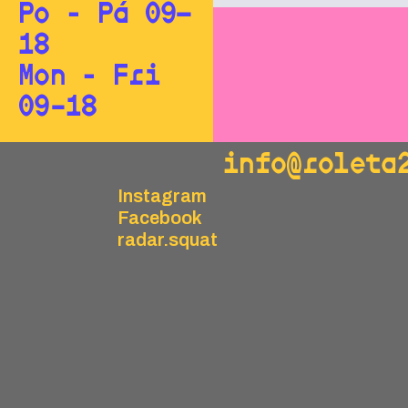
Po - Pá 09—
18
Mon - Fri
09–18
info@roleta
Instagram
Facebook
radar.squat