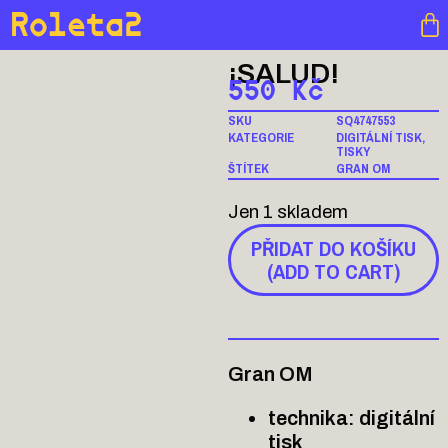
Roleta2
¡SALUD!
550
Kč
SKU
SQ4747553
KATEGORIE
DIGITÁLNÍ TISK
,
TISKY
ŠTÍTEK
GRAN OM
Jen 1 skladem
PŘIDAT DO KOŠÍKU
(ADD TO CART)
Gran OM
technika: digitální
tisk