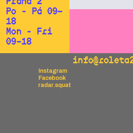
Praha 2
Po - Pá 09—
18
Mon - Fri
09–18
info@roleta
Instagram
Facebook
radar.squat