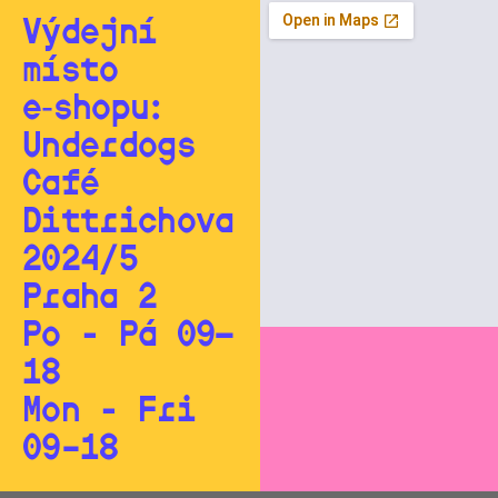
Výdejní
místo
e‑shopu:
Underdogs
Café
Dittrichova
2024/5
Praha 2
Po - Pá 09—
18
Mon - Fri
09–18