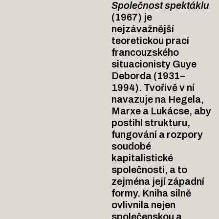
Společnost spektáklu
(1967) je 
nejzávažnější 
teoretickou prací 
francouzského 
situacionisty Guye 
Deborda (1931–
1994). Tvořivě v ní 
navazuje na Hegela, 
Marxe a Lukácse, aby 
postihl strukturu, 
fungování a rozpory 
soudobé 
kapitalistické 
společnosti, a to 
zejména její západní 
formy. Kniha silně 
ovlivnila nejen 
společenskou a 