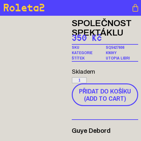
Roleta2
SPOLEČNOST
SPEKTÁKLU
350
Kč
SKU
SQ5427606
KATEGORIE
KNIHY
ŠTÍTEK
UTOPIA LIBRI
Skladem
PŘIDAT DO KOŠÍKU
(ADD TO CART)
Guye Debord