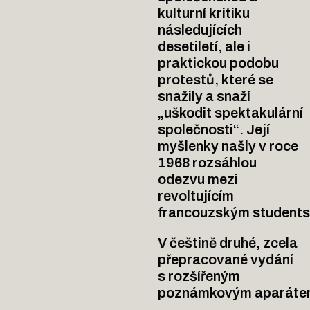
kulturní kritiku 
následujících 
desetiletí, ale i 
praktickou podobu 
protestů, které se 
snažily a snaží 
„uškodit spektakulární 
společnosti“. Její 
myšlenky našly v roce 
1968 rozsáhlou 
odezvu mezi 
revoltujícím 
francouzským students
V češtině druhé, zcela 
přepracované vydání 
s rozšířeným 
poznámkovým aparáte