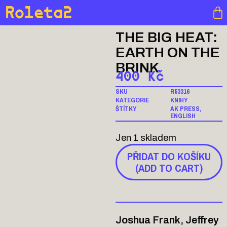
Roleta2
THE BIG HEAT:
EARTH ON THE
BRINK
400
Kč
SKU
R53316
KATEGORIE
KNIHY
ŠTÍTKY
AK PRESS
,
ENGLISH
Jen 1 skladem
PŘIDAT DO KOŠÍKU
(ADD TO CART)
Joshua Frank, Jeffrey