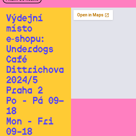
Výdejní
místo
e‑shopu:
Underdogs
Café
Dittrichova
2024/5
Praha 2
Po - Pá 09—
18
Mon - Fri
09–18