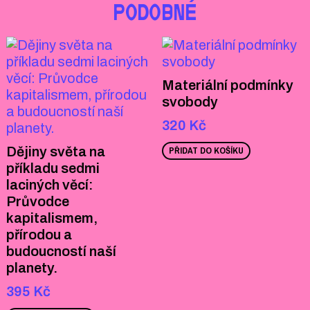
PODOBNÉ
Materiální podmínky
svobody
320
Kč
Dějiny světa na
PŘIDAT DO KOŠÍKU
příkladu sedmi
laciných věcí:
Průvodce
kapitalismem,
přírodou a
budoucností naší
planety.
395
Kč