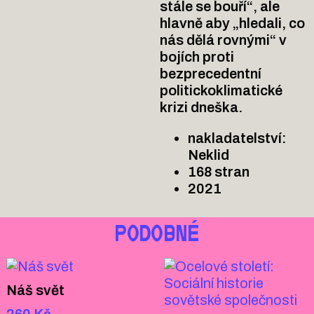
stále se bouří“, ale
hlavně aby „hledali, co
nás dělá rovnými“ v
bojích proti
bezprecedentní
politickoklimatické
krizi dneška.
nakladatelství:
Neklid
168 stran
2021
PODOBNÉ
Náš svět