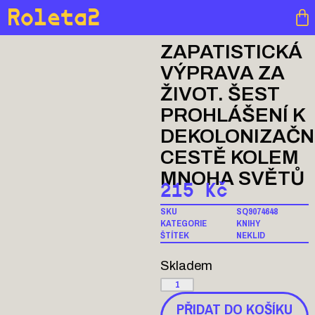
Roleta2
ZAPATISTICKÁ
VÝPRAVA ZA
ŽIVOT. ŠEST
PROHLÁŠENÍ K
DEKOLONIZAČN
CESTĚ KOLEM
MNOHA SVĚTŮ
215
Kč
SKU
SQ9074648
KATEGORIE
KNIHY
ŠTÍTEK
NEKLID
Skladem
PŘIDAT DO KOŠÍKU