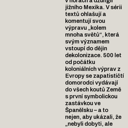
v horách a džungli
jižního Mexika. V sérii
textů ohlašují a
komentují svou
výpravu „kolem
mnoha světů“, která
svým významem
vstoupí do dějin
dekolonizace. 500 let
od počátku
koloniálních výprav z
Evropy se zapatističtí
domorodci vydávají
do všech koutů Země
s první symbolickou
zastávkou ve
Španělsku – a to
nejen, aby ukázali, že
„nebyli dobyti, ale