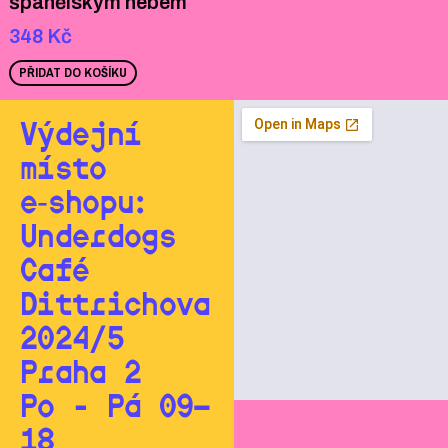
španělským nebem
348
Kč
PŘIDAT DO KOŠÍKU
Výdejní
místo
e‑shopu:
Underdogs
Café
Dittrichova
2024/5
Praha 2
Po - Pá 09—
18