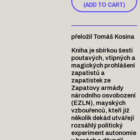
(ADD TO CART)
přeložil Tomáš Kosina
Kniha je sbírkou šesti
poutavých, vtipných a
magických prohlášení
zapatistů a
zapatistek ze
Zapatovy armády
národního osvobození
(EZLN), mayských
vzbouřenců, kteří již
několik dekád utvářejí
rozsáhlý politický
experiment autonomie