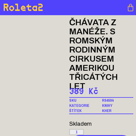
Roleta2
ČHÁVATA Z
MANÉŽE. S
ROMSKÝM
RODINNÝM
CIRKUSEM
AMERIKOU
TŘICÁTÝCH
LET
389
Kč
SKU
R54594
KATEGORIE
KNIHY
ŠTÍTEK
KHER
Skladem