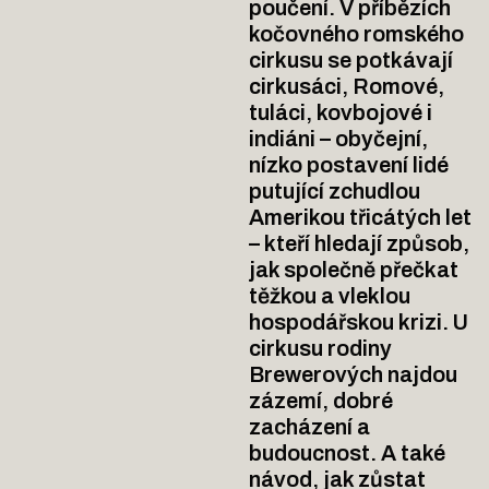
poučení. V příbězích
kočovného romského
cirkusu se potkávají
cirkusáci, Romové,
tuláci, kovbojové i
indiáni – obyčejní,
nízko postavení lidé
putující zchudlou
Amerikou třicátých let
– kteří hledají způsob,
jak společně přečkat
těžkou a vleklou
hospodářskou krizi. U
cirkusu rodiny
Brewerových najdou
zázemí, dobré
zacházení a
budoucnost. A také
návod, jak zůstat