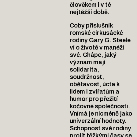
člověkem i v té
nejtěžší době.
Coby příslušník
romské cirkusácké
rodiny Gary G. Steele
ví o životě v manéži
své. Chápe, jaký
význam mají
solidarita,
soudržnost,
obětavost, úcta k
lidem i zvířatům a
humor pro přežití
kočovné společnosti.
Vnímá je nicméně jako
univerzální hodnoty.
Schopnost své rodiny
projít těžkými časy se