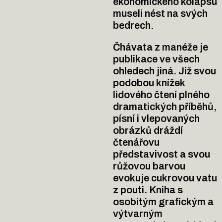
ekonomického kolapsu
museli nést na svých
bedrech.
Čhávata z manéže je
publikace ve všech
ohledech jiná. Již svou
podobou knížek
lidového čtení plného
dramatických příběhů,
písní i vlepovaných
obrázků dráždí
čtenářovu
představivost a svou
růžovou barvou
evokuje cukrovou vatu
z pouti. Kniha s
osobitým grafickým a
výtvarným