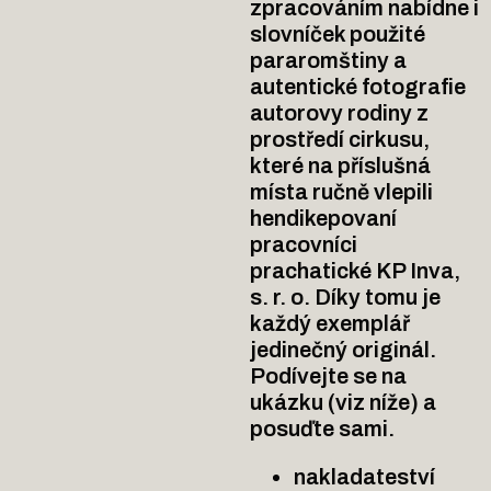
zpracováním nabídne i
slovníček použité
pararomštiny a
autentické fotografie
autorovy rodiny z
prostředí cirkusu,
které na příslušná
místa ručně vlepili
hendikepovaní
pracovníci
prachatické KP Inva,
s. r. o. Díky tomu je
každý exemplář
jedinečný originál.
Podívejte se na
ukázku (viz níže) a
posuďte sami.
nakladateství