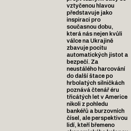
vztyčenou hlavou
představuje jako
inspiraci pro
současnou dobu,
která nás nejen kvůli
válce na Ukrajině
zbavuje pocitu
automatických jistot a
bezpečí. Za
neustálého harcování
do další štace po
hrbolatých silničkách
poznává čtenář éru
třicátých let v Americe
nikoli z pohledu
bankéřů a burzovních
čísel, ale perspektivou
lidí, kteří břemeno