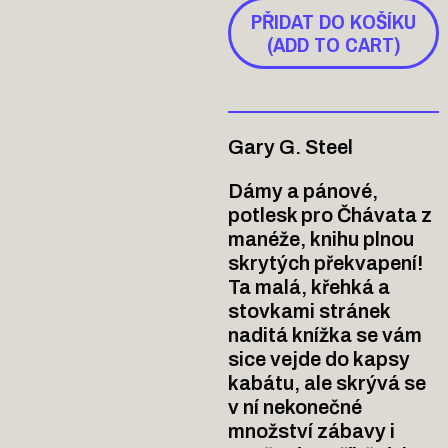
PŘIDAT DO KOŠÍKU
(ADD TO CART)
Gary G. Steel
Dámy a pánové,
potlesk pro Čhávata z
manéže, knihu plnou
skrytých překvapení!
Ta malá, křehká a
stovkami stránek
naditá knížka se vám
sice vejde do kapsy
kabátu, ale skrývá se
v ní nekonečné
množství zábavy i