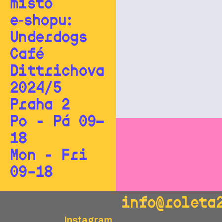
místo
e‑shopu:
Underdogs
Café
Dittrichova
2024/5
Praha 2
Po - Pá 09—
18
Mon - Fri
09–18
info@roleta
Instagram